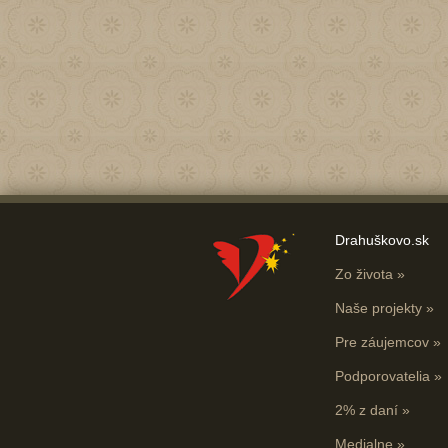
Drahuškovo.sk
Zo života
»
Naše projekty
»
Pre záujemcov
»
Podporovatelia
»
2% z daní
»
Medialne
»