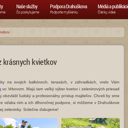
ty
Naše služby
Podpora Drahuškova
Médiá a publikáci
jeme
Čo poskytujeme
Podporte myšlienku
Články, videá
ietkov
z krásnych kvietkov
ietky na svojich balkónoch, terasách, v záhradkách, vrelo Vám
o
vo Vrbovom. Majú tam veľký výber kvetov i zeleninových priesad
j obzvlášť ľudský a profesionálny prístup majiteľov. Chceli by sme
 že vďaka nim a ich dlhoročnej podpore, si môžeme v Drahuškove
avej zeleninky. Srdečne ďakujeme!