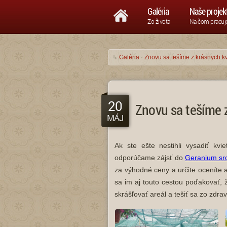
Galéria
Naše projek
Zo života
Na čom pracu
↳
Galéria
·
Znovu sa tešíme z krásnych kv
20
Znovu sa tešíme 
MÁJ
Ak ste ešte nestihli vysadiť kv
odporúčame zájsť do
Geranium sr
za výhodné ceny a určite oceníte a
sa im aj touto cestou poďakovať,
skrášľovať areál a tešiť sa zo zdr