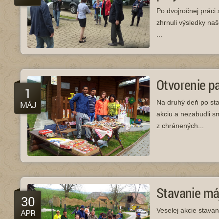
Po dvojročnej práci
zhrnuli výsledky naš
...
Otvorenie pa
1
Na druhý deň po sta
MÁJ
akciu a nezabudli s
z chránených...
Stavanie má
30
Veselej akcie stavan
APR