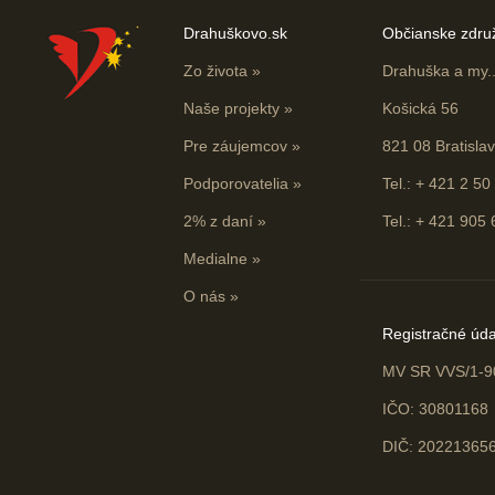
Drahuškovo.sk
Občianske zdru
Zo života
»
Drahuška a my...
Naše projekty
»
Košická 56
Pre záujemcov
»
821 08 Bratisla
Podporovatelia
»
Tel.: + 421 2 50
2% z daní
»
Tel.: + 421 905
Medialne
»
O nás
»
Registračné úda
MV SR VVS/1-9
IČO: 30801168
DIČ: 20221365