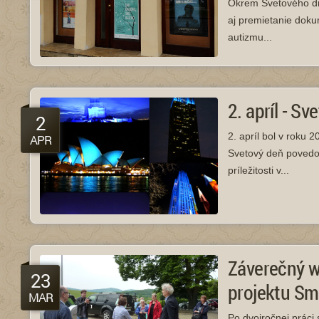
Okrem Svetového dňa
aj premietanie doku
autizmu...
2. apríl - S
2
2. apríl bol v roku
APR
Svetový deň povedom
príležitosti v...
Záverečný w
23
projektu Sm
MAR
Po dvojročnej práci