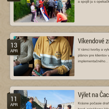
a spojili ju s opekač
Víkendové 
13
V rámci tvorby a vy
APR
plánov pre klientov
implementačného...
Výlet na Čac
11
Krásne počasie drahu
APR