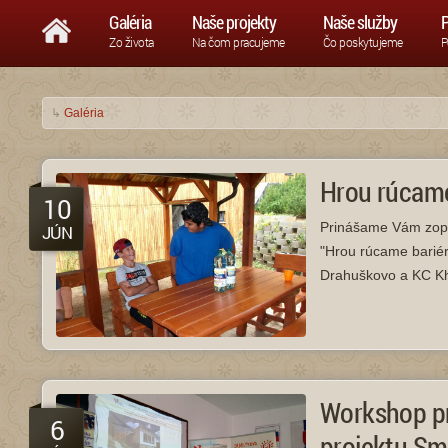
Galéria
Naše projekty
Naše služby
P
Zo života
Na čom pracujeme
Čo poskytujeme
P
↳
Galéria
Hrou rúcame
10
Prinášame Vám zopá
JÚN
"Hrou rúcame bariér
Drahuškovo a KC Kh
Workshop pr
6
projektu Sm