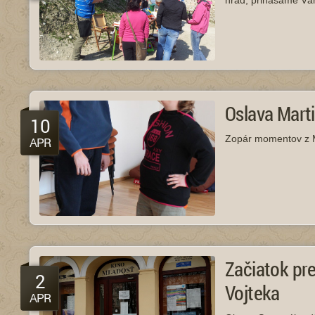
hrad, prinášame Vám
Oslava Mart
10
Zopár momentov z Ma
APR
Začiatok pre
2
Vojteka
APR