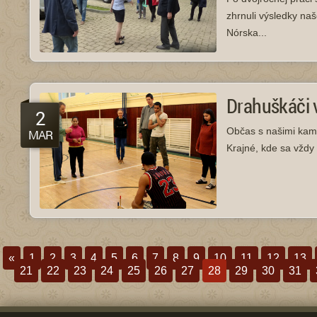
zhrnuli výsledky naš
Nórska...
Drahuškáči v
2
Občas s našimi kama
MAR
Krajné, kde sa vždy 
«
1
2
3
4
5
6
7
8
9
10
11
12
13
21
22
23
24
25
26
27
28
29
30
31