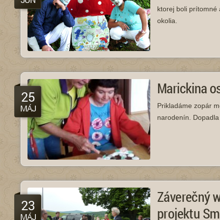
ktorej boli prítomné
okolia.
Marickina o
25
Prikladáme zopár m
MÁJ
narodenín. Dopadla 
Záverečný w
23
projektu Sm
MÁJ