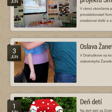
JÚN
V rámci ukončenia p
prevádzkovateľ Kom
zrealizoval ďalší a z
Oslava Žane
3
V Drahuškove sa kona
JÚN
oslávenkyňa Žanetka
Deň detí
1
Na deň detí sa Drah
JÚN