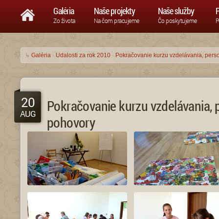
Galéria
Naše projekty
Naše služby
P
Zo života
Na čom pracujeme
Čo poskytujeme
P
↳
Galéria
·
Udalosti za rok 2010
·
Pokračovanie kurzu vzdelávania, pers
20
Pokračovanie kurzu vzdelávania, 
AUG
pohovory