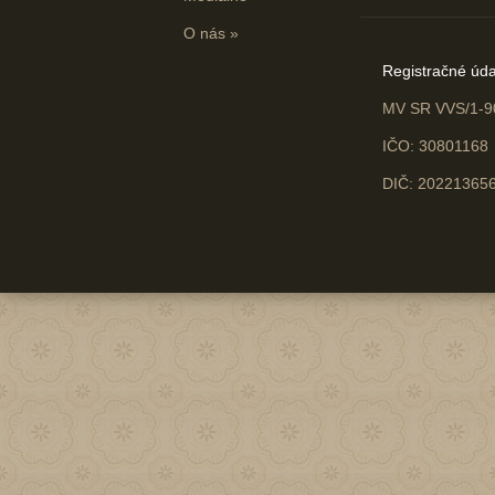
O nás
»
Registračné úda
MV SR VVS/1-9
IČO: 30801168
DIČ: 20221365