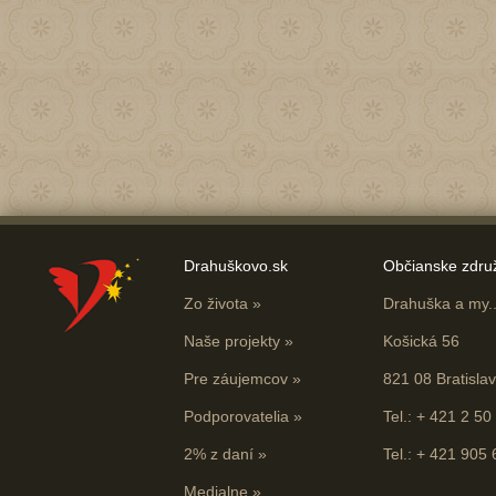
Drahuškovo.sk
Občianske zdru
Zo života
»
Drahuška a my...
Naše projekty
»
Košická 56
Pre záujemcov
»
821 08 Bratisla
Podporovatelia
»
Tel.: + 421 2 50
2% z daní
»
Tel.: + 421 905
Medialne
»