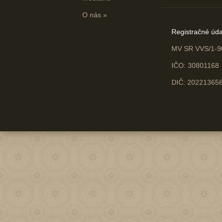
O nás
»
Registračné úda
MV SR VVS/1-9
IČO: 30801168
DIČ: 20221365