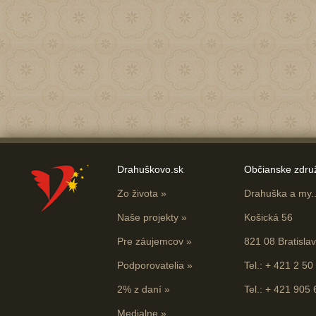
Drahuškovo.sk
Občianske zdru
Zo života
»
Drahuška a my...
Naše projekty
»
Košická 56
Pre záujemcov
»
821 08 Bratisla
Podporovatelia
»
Tel.: + 421 2 50
2% z daní
»
Tel.: + 421 905
Medialne
»