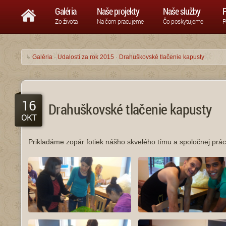
Galéria
Naše projekty
Naše služby
P
Zo života
Na čom pracujeme
Čo poskytujeme
P
↳
Galéria
·
Udalosti za rok 2015
·
Drahuškovské tlačenie kapusty
16
Drahuškovské tlačenie kapusty
OKT
Prikladáme zopár fotiek nášho skvelého tímu a spoločnej práce