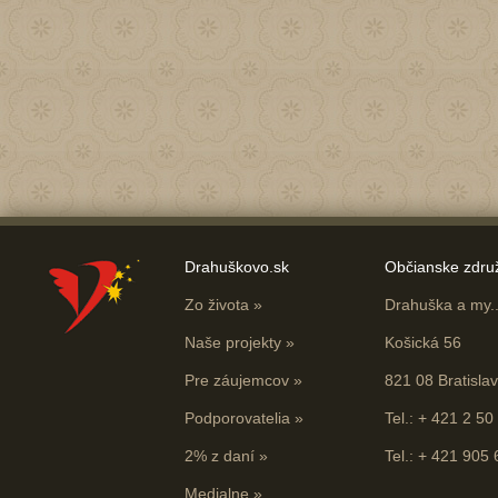
Drahuškovo.sk
Občianske zdru
Zo života
»
Drahuška a my...
Naše projekty
»
Košická 56
Pre záujemcov
»
821 08 Bratisla
Podporovatelia
»
Tel.: + 421 2 50
2% z daní
»
Tel.: + 421 905
Medialne
»