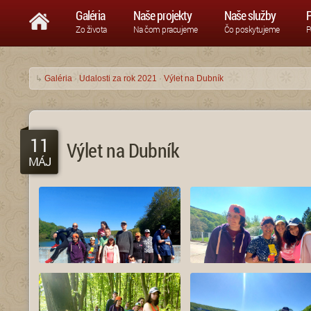
Galéria
Naše projekty
Naše služby
P
Zo života
Na čom pracujeme
Čo poskytujeme
P
↳
Galéria
·
Udalosti za rok 2021
·
Výlet na Dubník
11
Výlet na Dubník
MÁJ