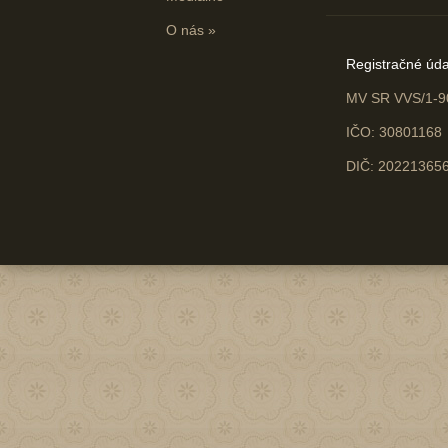
O nás
»
Registračné úda
MV SR VVS/1-9
IČO: 30801168
DIČ: 20221365