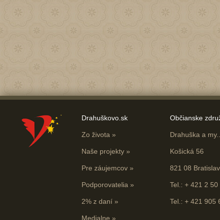
Drahuškovo.sk
Občianske zdru
Zo života
»
Drahuška a my...
Naše projekty
»
Košická 56
Pre záujemcov
»
821 08 Bratisla
Podporovatelia
»
Tel.: + 421 2 50
2% z daní
»
Tel.: + 421 905
Medialne
»