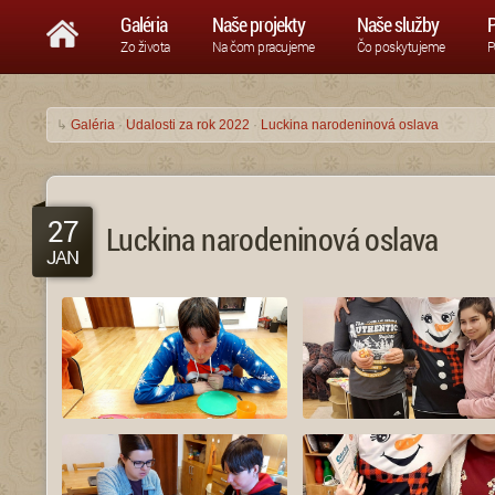
Galéria
Naše projekty
Naše služby
P
Zo života
Na čom pracujeme
Čo poskytujeme
P
↳
Galéria
·
Udalosti za rok 2022
·
Luckina narodeninová oslava
27
Luckina narodeninová oslava
JAN