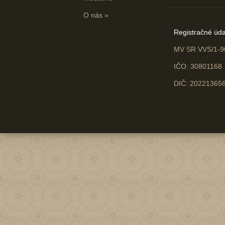
O nás
»
Registračné úda
MV SR VVS/1-9
IČO: 30801168
DIČ: 20221365