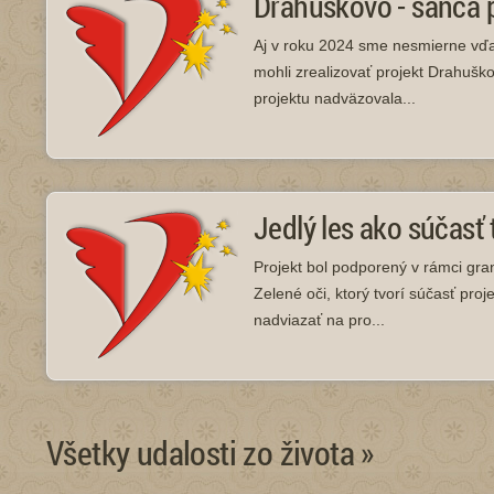
Drahuškovo - šanca p
Aj v roku 2024 sme nesmierne vďa
mohli zrealizovať projekt Drahuško
projektu nadväzovala...
Jedlý les ako súčasť 
Projekt bol podporený v rámci gr
Zelené oči, ktorý tvorí súčasť pro
nadviazať na pro...
Všetky udalosti zo života »