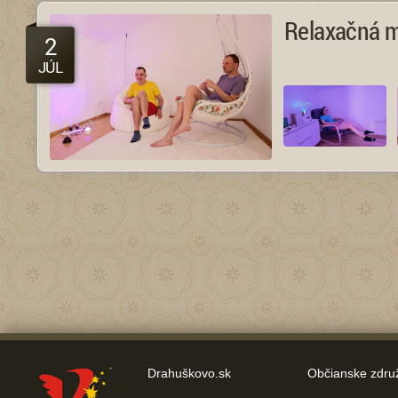
Relaxačná m
2
JÚL
Drahuškovo.sk
Občianske zdru