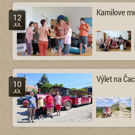
Kamilove m
12
JÚL
Výlet na Čac
10
JÚL