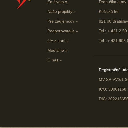
Zo života
»
Drahuška a my...
Naše projekty
»
Košická 56
Pre záujemcov
»
821 08 Bratisla
Podporovatelia
»
Tel.: + 421 2 50
2% z daní
»
Tel.: + 421 905
Medialne
»
O nás
»
Registračné úda
MV SR VVS/1-9
IČO: 30801168
DIČ: 20221365