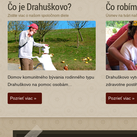
Čo je Drahuškovo?
Čo robím
Zistite viac o našom spoločnom diele
Úsmev na tvári na
Domov komunitného bývania rodinného typu
Drahuškovo vytv
Drahuškovo na pomoc osobám...
zdravotne postih
Pozrieť viac »
Pozrieť viac »